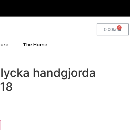
0
0.00
kr
ore
The Home
 lycka handgjorda
18