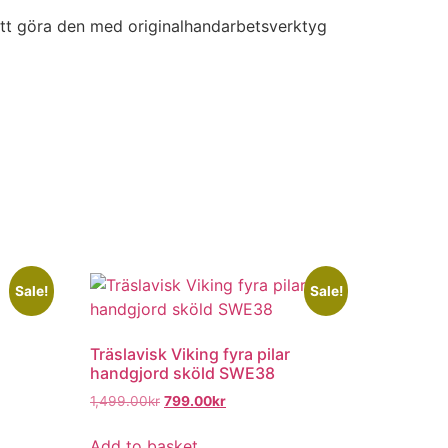
 att göra den med originalhandarbetsverktyg
Sale!
Sale!
Träslavisk Viking fyra pilar
handgjord sköld SWE38
1,499.00
kr
799.00
kr
Add to basket