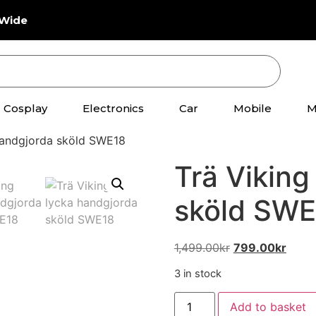
dWide
Cosplay
Electronics
Car
Mobile
M
 handgjorda sköld SWE18
Trä Viking
sköld SWE
1,499.00
kr
799.00
kr
3 in stock
Add to basket