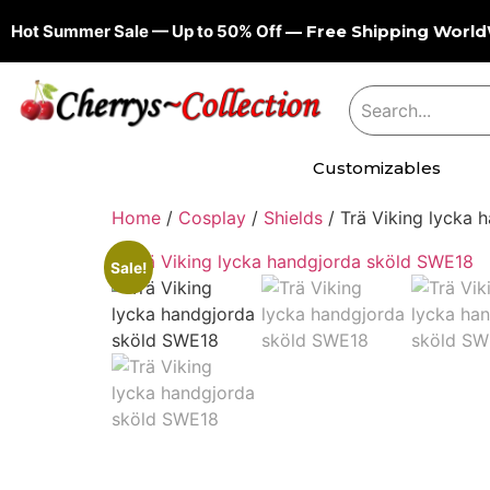
Hot Summer Sale — Up to 50% Off
— Free Shipping Worl
Customizables
Home
/
Cosplay
/
Shields
/ Trä Viking lycka
Sale!