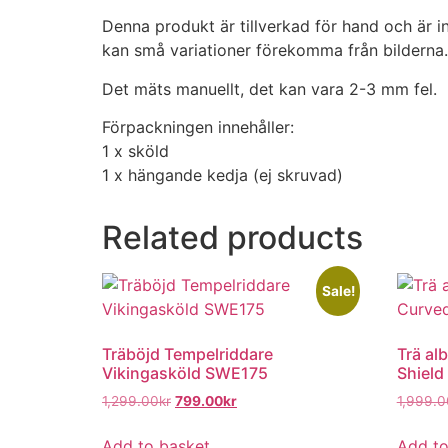
Denna produkt är tillverkad för hand och är 
kan små variationer förekomma från bilderna.
Det mäts manuellt, det kan vara 2-3 mm fel.
Förpackningen innehåller:
1 x sköld
1 x hängande kedja (ej skruvad)
Related products
Sale!
Träböjd Tempelriddare
Trä al
Vikingasköld SWE175
Shiel
1,299.00
kr
799.00
kr
1,999.0
Add to basket
Add to