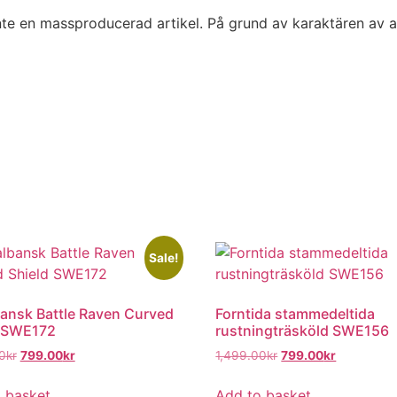
inte en massproducerad artikel. På grund av karaktären av
Sale!
bansk Battle Raven Curved
Forntida stammedeltida
d SWE172
rustningträsköld SWE156
0
kr
799.00
kr
1,499.00
kr
799.00
kr
 basket
Add to basket