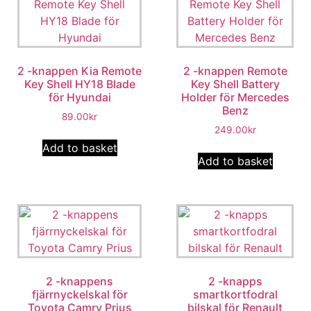
2 -knappen Kia Remote
2 -knappen Remote
Key Shell HY18 Blade
Key Shell Battery
för Hyundai
Holder för Mercedes
Benz
89.00
kr
249.00
kr
Add to basket
Add to basket
2 -knappens
2 -knapps
fjärrnyckelskal för
smartkortfodral
Toyota Camry Prius
bilskal för Renault