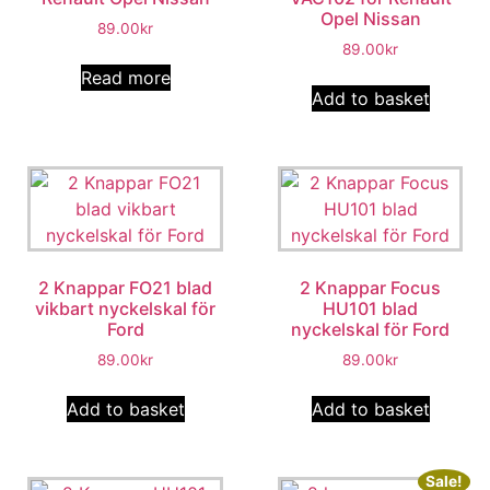
Opel Nissan
89.00
kr
89.00
kr
Read more
Add to basket
2 Knappar FO21 blad
2 Knappar Focus
vikbart nyckelskal för
HU101 blad
Ford
nyckelskal för Ford
89.00
kr
89.00
kr
Add to basket
Add to basket
Sale!