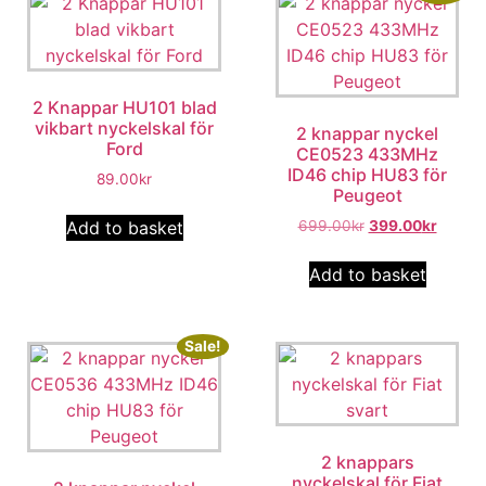
2 Knappar HU101 blad
vikbart nyckelskal för
2 knappar nyckel
Ford
CE0523 433MHz
ID46 chip HU83 för
89.00
kr
Peugeot
Add to basket
699.00
kr
399.00
kr
Add to basket
Sale!
2 knappars
nyckelskal för Fiat