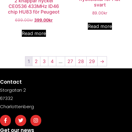
2 knappar nyckel
svart
CE0536 433MHz ID46
chip HU83 för Peugeot
89.00
kr
699.00
kr
399.00
kr
Read more
Read more
1
2
3
4
…
27
28
29
→
Contact
Storgatan 2
67332
Charlottenberg
Get our news