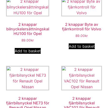
2 knappar
2 knappar Byte av
bilnyckelersättningskal
fjärrkontroll för Volvo
HU100 för Opel
89.00
kr
89.00
kr
Add to basket
Add to basket
2 knappar
2 knappar
fjärrbilsnyckel NE73 för
fjärrbilsnyckel
Renault Opel Nissan
VAC102 för Renault