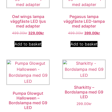
Owl wings lampa
Pegasus lampa
väggfäste LED ljus
väggfäste LED-lampa
med adapter
med adapter
499.00
kr
329.00
kr
499.00
kr
399.00
kr
Add to basket
Add to basket
Sharkitty –
Bordslampa med G9
Pumpa Glowgut
LED
Halloween –
Bordslampa med G9
299.00
kr
LED