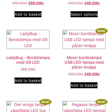
499.00
kr
399.00
kr
449.00
kr
349.00
kr
Add to basket
Select options
Sale!
LadyBug – Bordslampa
Moon bordslampa
med G9 LED
USB LED-lampa med
på/av-knapp
299.00
kr
499.00
kr
349.00
kr
Add to basket
Add to basket
Sale!
Sale!