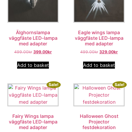
Älghornslampa
Eagle wings lampa
väggfäste LED-lampa
väggfäste LED-lampa
med adapter
med adapter
499.00
kr
399.00
kr
499.00
kr
329.00
kr
Add to basket
Add to basket
Sale!
Sale!
Fairy Wings lampa
Halloween Ghost
väggfäste LED-lampa
Projector
med adapter
festdekoration