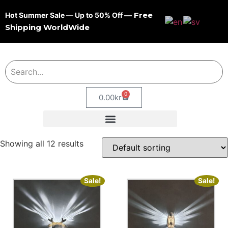
— Free
Hot Summer Sale — Up to 50% Off
Shipping WorldWide
0
0.00
kr
Showing all 12 results
Sale!
Sale!