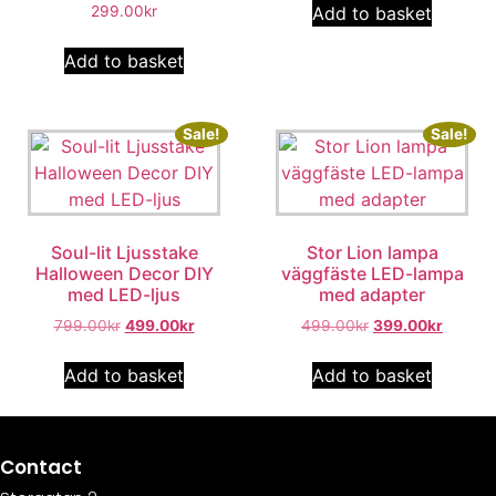
Add to basket
299.00
kr
Add to basket
Sale!
Sale!
Soul-lit Ljusstake
Stor Lion lampa
Halloween Decor DIY
väggfäste LED-lampa
med LED-ljus
med adapter
799.00
kr
499.00
kr
499.00
kr
399.00
kr
Add to basket
Add to basket
Contact