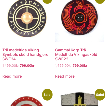
Trä medeltida Viking
Gammal Korp Trä
Symbols sköld handgjord
Medeltida Vikingasköld
SWE34
SWE22
1,499.00
kr
799.00
kr
1,499.00
kr
799.00
kr
Read more
Read more
Sale!
Sale!