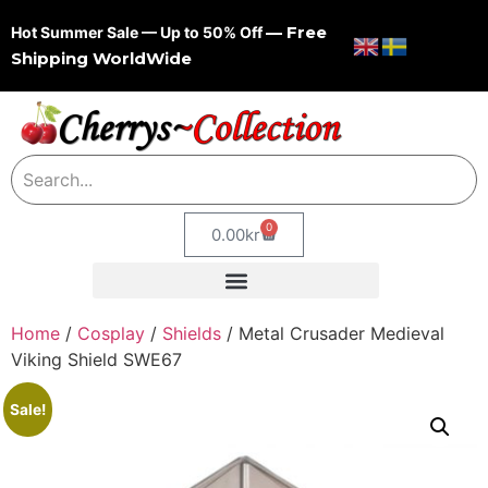
— Free
Hot Summer Sale — Up to 50% Off
Shipping WorldWide
0
0.00
kr
Home
/
Cosplay
/
Shields
/ Metal Crusader Medieval
Viking Shield SWE67
Sale!