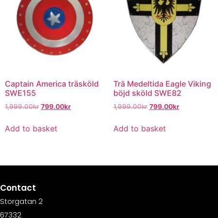
Captain America träsköld
Trä Medeltida Eagle Viking
SWE155
böjd sköld SWE82
1,999.00
kr
799.00
kr
1,999.00
kr
799.00
kr
Add to basket
Add to basket
Contact
Storgatan 2
67332