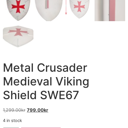
Metal Crusader
Medieval Viking
Shield SWE67
1,299.00
kr
799.00
kr
4 in stock