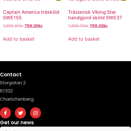
Captain America träsköld
Träslavisk Viking Star
SWE155
handgjord sköld SWE37
1,999.00
kr
799.00
kr
1,499.00
kr
799.00
kr
Add to basket
Add to basket
Contact
Storgatan 2
67332
Charlottenberg
Get our news