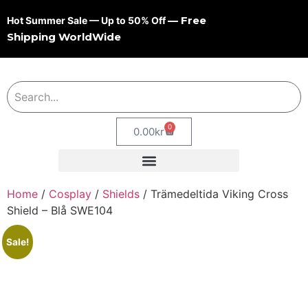
— Free
Hot Summer Sale — Up to 50% Off
Shipping WorldWide
0
0.00
kr
Home
/
Cosplay
/
Shields
/ Trämedeltida Viking Cross
Shield – Blå SWE104
Sale!