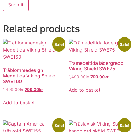
Related products
Sale!
Sale!
Trämedeltida lädergrepp
Viking Shield SWE75
Träblommedesign
Medeltida Viking Shield
1,499.00
kr
799.00
kr
SWE160
Add to basket
1,499.00
kr
799.00
kr
Add to basket
Sale!
Sale!