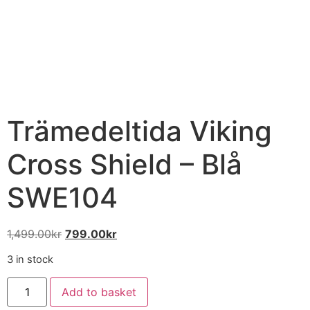
Trämedeltida Viking
Cross Shield – Blå
SWE104
1,499.00
kr
799.00
kr
3 in stock
Add to basket