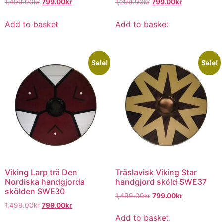
1,499.00
kr
799.00
kr
1,299.00
kr
799.00
kr
Add to basket
Add to basket
Sale!
Sale!
Viking Larp trä Den
Träslavisk Viking Star
Nordiska handgjorda
handgjord sköld SWE37
skölden SWE30
1,499.00
kr
799.00
kr
1,499.00
kr
799.00
kr
Add to basket