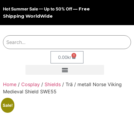
— Free
Hot Summer Sale — Up to 50% Off
Shipping WorldWide
0
0.00
kr
Home
/
Cosplay
/
Shields
/ Trä / metall Norse Viking
Medieval Shield SWE55
Sale!