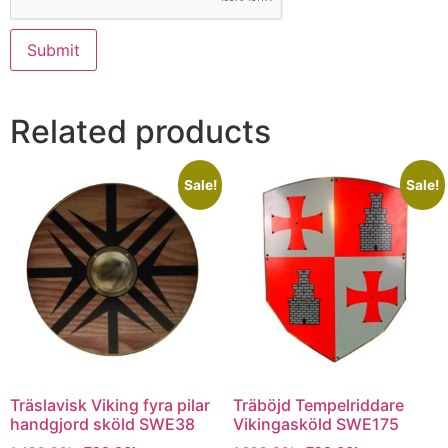
Related products
Sale!
Sale!
Träslavisk Viking fyra pilar
Träböjd Tempelriddare
handgjord sköld SWE38
Vikingasköld SWE175