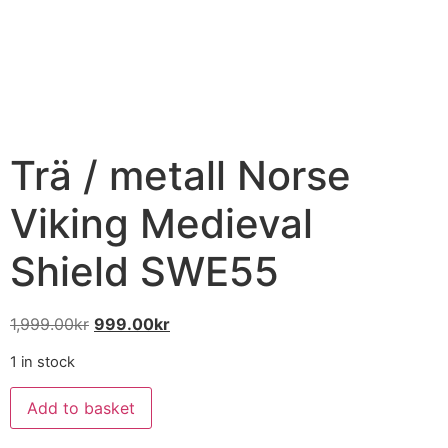
Trä / metall Norse
Viking Medieval
Shield SWE55
1,999.00
kr
999.00
kr
1 in stock
Add to basket