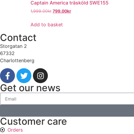
Captain America träsköld SWE155
1,999.00
kr
799.00
kr
Add to basket
Contact
Storgatan 2
67332
Charlottenberg
Get our news
Customer care
Orders