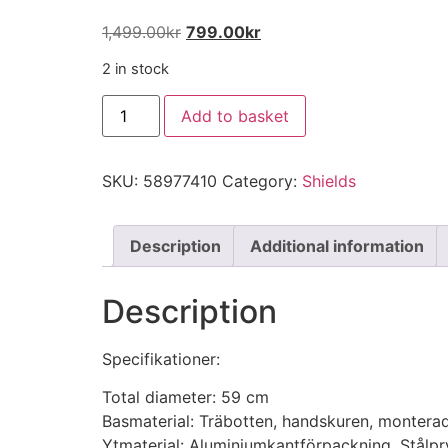
1,499.00
kr
799.00
kr
2 in stock
Add to basket
SKU:
58977410
Category:
Shields
Description
Additional information
Description
Specifikationer:
Total diameter: 59 cm
Basmaterial: Träbotten, handskuren, monterad
Ytmaterial: Aluminiumkantförpackning, Stålpr