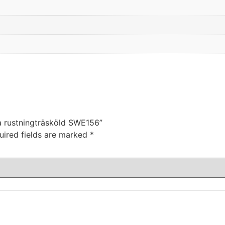
da rustningträsköld SWE156”
uired fields are marked
*