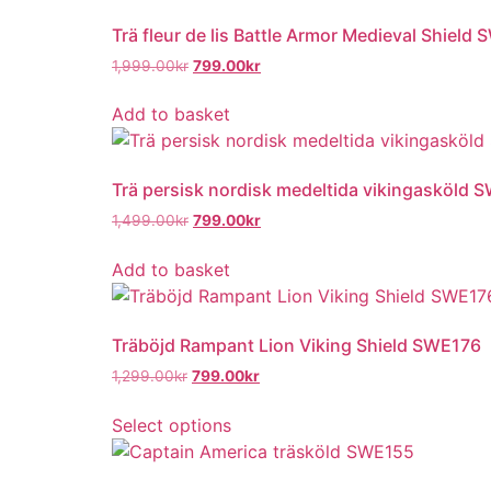
Trä fleur de lis Battle Armor Medieval Shield
1,999.00
kr
799.00
kr
Add to basket
Trä persisk nordisk medeltida vikingasköld 
1,499.00
kr
799.00
kr
Add to basket
Träböjd Rampant Lion Viking Shield SWE176
1,299.00
kr
799.00
kr
Select options