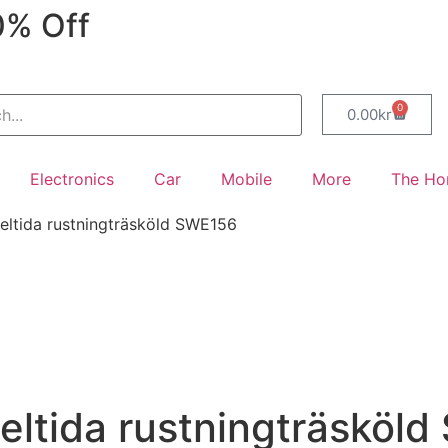
0% Off
0
0.00
kr
Electronics
Car
Mobile
More
The H
eltida rustningträsköld SWE156
eltida rustningträsköl