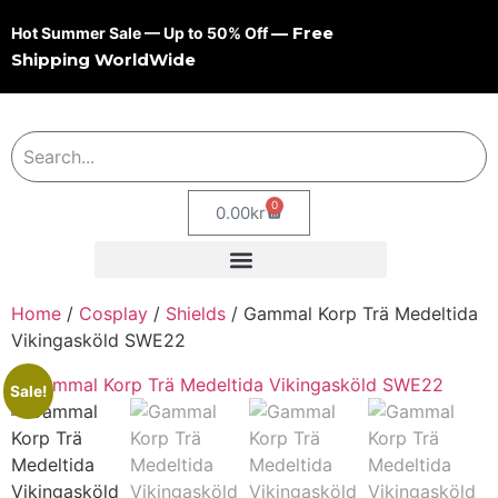
— Free
Hot Summer Sale — Up to 50% Off
Shipping WorldWide
0
0.00
kr
Home
/
Cosplay
/
Shields
/ Gammal Korp Trä Medeltida
Vikingasköld SWE22
Sale!