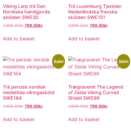
Viking Larp trä Den
Trä Luxemburg Tjeckien
Nordiska handgjorda
Nederländska franska
skölden SWE30
skölden SWE151
1,499.00
kr
799.00
kr
1,999.00
kr
799.00
kr
Add to basket
Add to basket
Sale!
Sale!
Trä persisk nordisk
Trægraveret The Legend
medeltida vikingasköld
of Zelda Viking Curved
SWE164
Shield SWE99
1,499.00
kr
799.00
kr
1,999.00
kr
799.00
kr
Add to basket
Add to basket