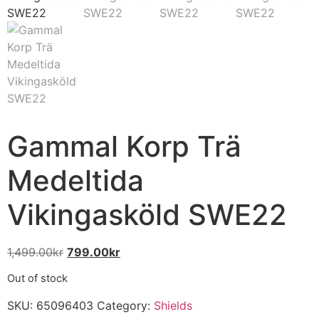
Gammal Korp Trä
Medeltida
Vikingasköld SWE22
1,499.00
kr
799.00
kr
Out of stock
SKU:
65096403
Category:
Shields