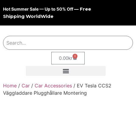
— Free
Hot Summer Sale — Up to 50% Off
Shipping WorldWide
0
0.00
kr
Home
/
Car
/
Car Accessories
/ EV Tesla CCS2
Väggladdare Plugghållare Montering