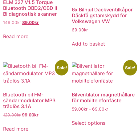
ELM 327 V1.5 Torque
Bluetooth OBD2/OBD II
6x Bilhjul Däckventilkåpor
Bildiagnostisk skanner
Däckfälgstamskydd för
Volkswagen VW
149.00
kr
89.00
kr
69.00
kr
Read more
Add to basket
Sale!
Sale!
Bluetooth bil FM-
Bilventilator magnethållare
sändarmodulator MP3
för mobiltelefonfäste
trådlös 3.1A
59.00
kr
–
69.00
kr
129.00
kr
99.00
kr
Select options
Read more