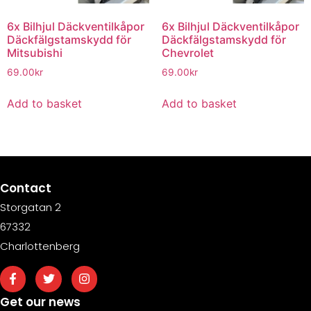
6x Bilhjul Däckventilkåpor
6x Bilhjul Däckventilkåpor
Däckfälgstamskydd för
Däckfälgstamskydd för
Mitsubishi
Chevrolet
69.00
kr
69.00
kr
Add to basket
Add to basket
Contact
Storgatan 2
67332
Charlottenberg
Get our news