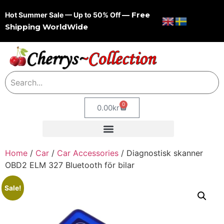
— Free
Hot Summer Sale — Up to 50% Off
Shipping WorldWide
0
0.00
kr
Home
/
Car
/
Car Accessories
/ Diagnostisk skanner
OBD2 ELM 327 Bluetooth för bilar
Sale!