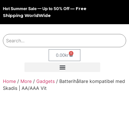
— Free
Hot Summer Sale — Up to 50% Off
Shipping WorldWide
0
0.00
kr
Home
/
More
/
Gadgets
/ Batterihållare kompatibel med
Skadis | AA/AAA Vit