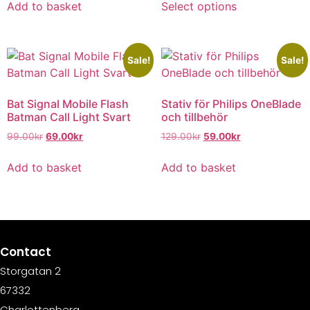
Add to basket
Select options
Sale!
Sale!
Bat Signal Mobile Flash
Stativ för Philips OneBlade
Batman Call Light Svart
och tillbehör
99.00
kr
69.00
kr
129.00
kr
59.00
kr
Add to basket
Add to basket
Contact
Storgatan 2
67332
Charlottenberg