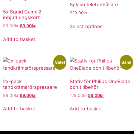
Splash telefonhållare
5x Squid Game 2
229.00
kr
inbjudningskort
Select options
99.00
kr
69.00
kr
Add to basket
Sale!
Sale!
2x-pack
Stativ för Philips OneBlade
tandkrämsrörspressare
och tillbehör
99.00
kr
69.00
kr
129.00
kr
59.00
kr
Add to basket
Add to basket