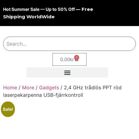
— Free
Hot Summer Sale — Up to 50% Off
Shipping WorldWide
0
0.00
kr
Home
/
More
/
Gadgets
/ 2,4 GHz trådlös PPT röd
laserpekarpenna USB-fjärrkontroll
Sale!