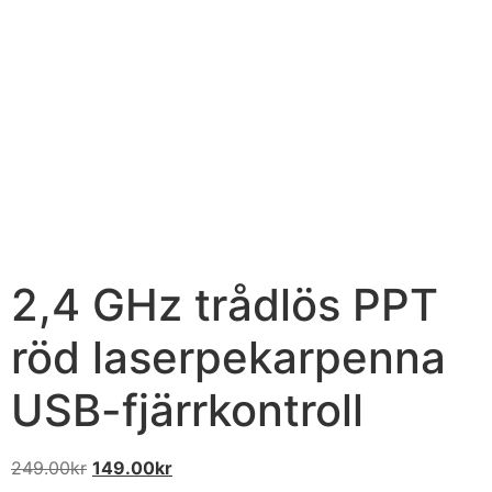
2,4 GHz trådlös PPT
röd laserpekarpenna
USB-fjärrkontroll
249.00
kr
149.00
kr