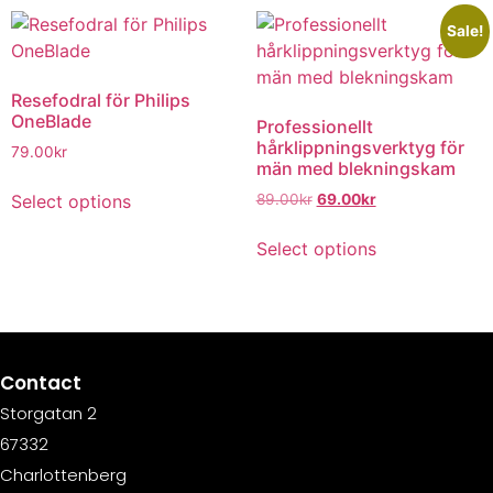
Sale!
Resefodral för Philips
OneBlade
Professionellt
hårklippningsverktyg för
79.00
kr
män med blekningskam
Select options
89.00
kr
69.00
kr
Select options
Contact
Storgatan 2
67332
Charlottenberg