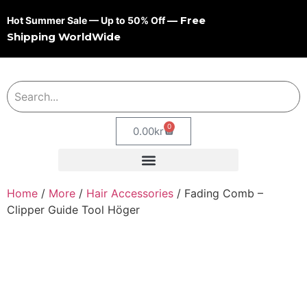
— Free
Hot Summer Sale — Up to 50% Off
Shipping WorldWide
0
0.00
kr
Home
/
More
/
Hair Accessories
/ Fading Comb –
Clipper Guide Tool Höger