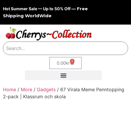
— Free
Hot Summer Sale — Up to 50% Off
Shipping WorldWide
0
0.00
kr
Home
/
More
/
Gadgets
/ 67 Virala Meme Penntopping
2-pack | Klassrum och skola