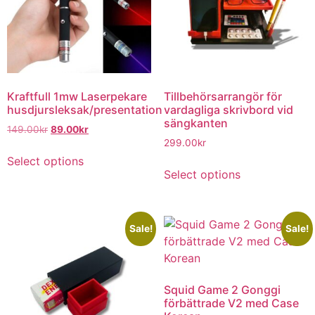
Kraftfull 1mw Laserpekare
Tillbehörsarrangör för
husdjursleksak/presentation
vardagliga skrivbord vid
sängkanten
149.00
kr
89.00
kr
299.00
kr
Select options
Select options
Sale!
Sale!
Squid Game 2 Gonggi
förbättrade V2 med Case