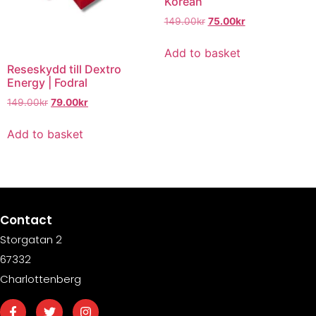
Korean
149.00
kr
75.00
kr
Add to basket
Reseskydd till Dextro
Energy | Fodral
149.00
kr
79.00
kr
Add to basket
Contact
Storgatan 2
67332
Charlottenberg