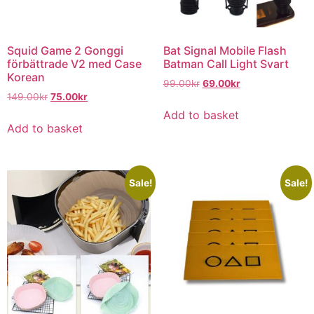
Squid Game 2 Gonggi
Bat Signal Mobile Flash
förbättrade V2 med Case
Batman Call Light Svart
Korean
99.00
kr
69.00
kr
149.00
kr
75.00
kr
Add to basket
Add to basket
Sale!
Sale!