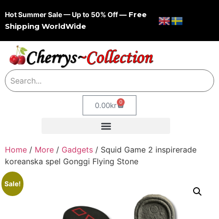
— Free
Hot Summer Sale — Up to 50% Off
Shipping WorldWide
0
0.00
kr
Home
/
More
/
Gadgets
/ Squid Game 2 inspirerade
koreanska spel Gonggi Flying Stone
Sale!