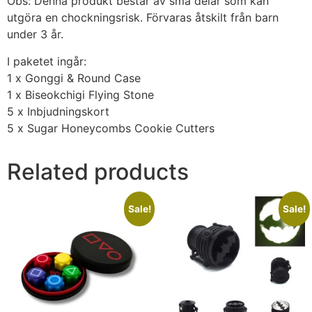
Obs: Denna produkt består av små delar som kan
utgöra en chockningsrisk. Förvaras åtskilt från barn
under 3 år.
I paketet ingår:
1 x Gonggi & Round Case
1 x Biseokchigi Flying Stone
5 x Inbjudningskort
5 x Sugar Honeycombs Cookie Cutters
Related products
Sale!
Sale!