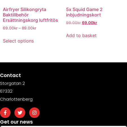
Airfryer Silikongryta
5x Squid Game 2
Baktillbehör
inbjudningskort
Ersättningskorg luftfritös
99.00
kr
69.00
kr
69.00
kr
–
89.00
kr
Add to basket
Select options
Contact
Storgatan 2
67332
Charlottenberg
Get our news