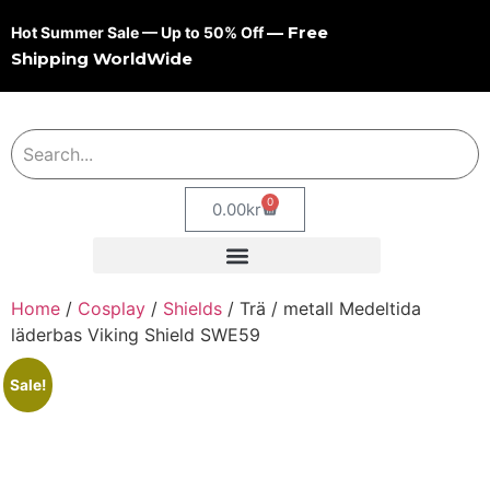
— Free
Hot Summer Sale — Up to 50% Off
Shipping WorldWide
0
0.00
kr
Home
/
Cosplay
/
Shields
/ Trä / metall Medeltida
läderbas Viking Shield SWE59
Sale!