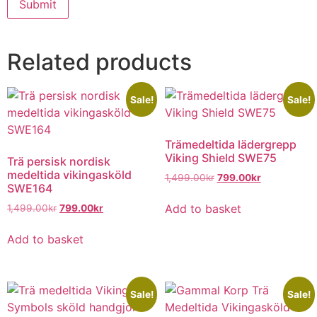
Related products
Sale!
Sale!
Trämedeltida lädergrepp
Viking Shield SWE75
Trä persisk nordisk
medeltida vikingasköld
1,499.00
kr
799.00
kr
SWE164
Add to basket
1,499.00
kr
799.00
kr
Add to basket
Sale!
Sale!