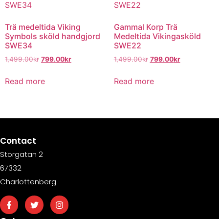
Trä medeltida Viking
Gammal Korp Trä
Symbols sköld handgjord
Medeltida Vikingasköld
SWE34
SWE22
1,499.00
kr
799.00
kr
1,499.00
kr
799.00
kr
Read more
Read more
Contact
Storgatan 2
67332
Charlottenberg