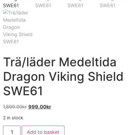
Trä/läder Medeltida
Dragon Viking Shield
SWE61
1,899.00
kr
999.00
kr
2 in stock
Add to basket