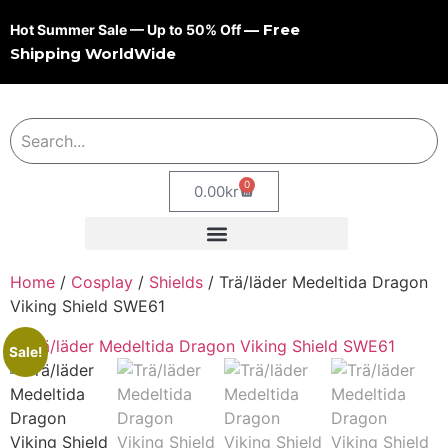
— Free
Hot Summer Sale — Up to 50% Off
Shipping WorldWide
0
0.00
kr
Home
/
Cosplay
/
Shields
/ Trä/läder Medeltida Dragon
Viking Shield SWE61
Sale!