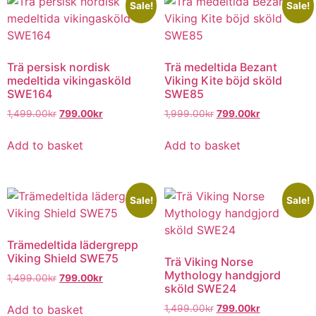
Sale!
Sale!
Trä persisk nordisk
Trä medeltida Bezant
medeltida vikingasköld
Viking Kite böjd sköld
SWE164
SWE85
1,499.00
kr
799.00
kr
1,999.00
kr
799.00
kr
Add to basket
Add to basket
Sale!
Sale!
Trämedeltida lädergrepp
Viking Shield SWE75
Trä Viking Norse
Mythology handgjord
1,499.00
kr
799.00
kr
sköld SWE24
Add to basket
1,499.00
kr
799.00
kr