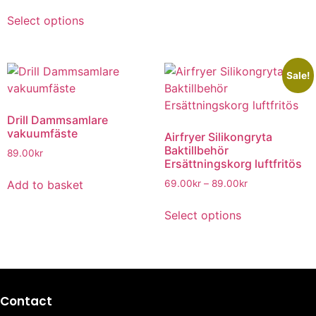
Select options
Sale!
Drill Dammsamlare
vakuumfäste
Airfryer Silikongryta
Baktillbehör
89.00
kr
Ersättningskorg luftfritös
Add to basket
69.00
kr
–
89.00
kr
Select options
Contact