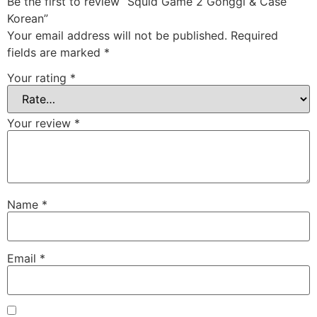
Be the first to review “Squid Game 2 Gonggi & Case
Korean”
Your email address will not be published.
Required
fields are marked
*
Your rating
*
Your review
*
Name
*
Email
*