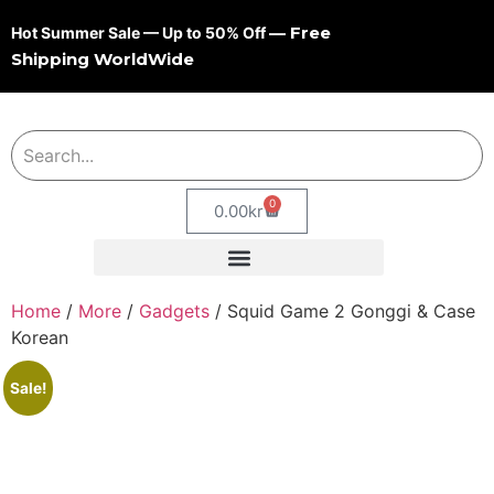
— Free
Hot Summer Sale — Up to 50% Off
Shipping WorldWide
0
0.00
kr
Home
/
More
/
Gadgets
/ Squid Game 2 Gonggi & Case
Korean
Sale!