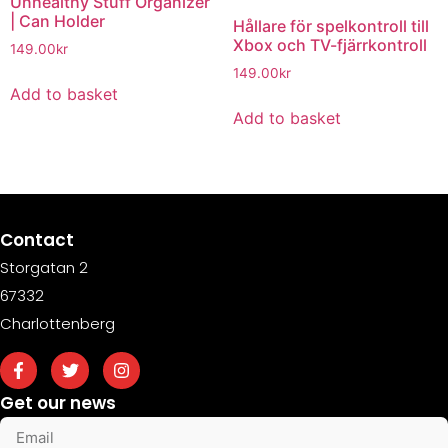
Unhealthy Stuff Organizer
| Can Holder
Hållare för spelkontroll till
Xbox och TV-fjärrkontroll
149.00
kr
149.00
kr
Add to basket
Add to basket
Contact
Storgatan 2
67332
Charlottenberg
Get our news