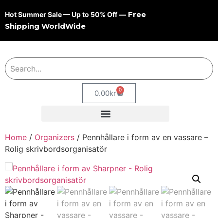
— Free
Hot Summer Sale — Up to 50% Off
Shipping WorldWide
0
0.00
kr
Home
/
Organizers
/ Pennhållare i form av en vassare –
Rolig skrivbordsorganisatör