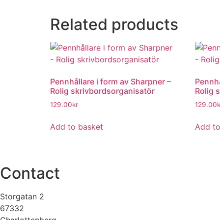
Related products
Pennhållare i form av Sharpner –
Pennhå
Rolig skrivbordsorganisatör
Rolig 
129.00
kr
129.00
k
Add to basket
Add to
Contact
Storgatan 2
67332