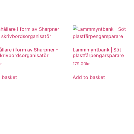
llare i form av Sharpner –
Lammmyntbank | Söt
skrivbordsorganisatör
plastfårpengarsparare
r
179.00
kr
 basket
Add to basket