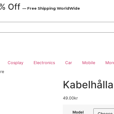
0% Off
— Free Shipping WorldWide
Cosplay
Electronics
Car
Mobile
Mor
are
Kabelhålla
49.00
kr
Model