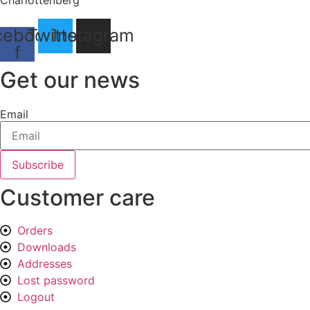
Charlottenberg
cebook-
Twitter
Instagram
f
Get our news
Email
Subscribe
Customer care
Orders
Downloads
Addresses
Lost password
Logout