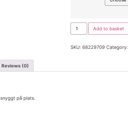
Kabelhållare/fäste/hängar
Add to basket
quantity
SKU:
68229709
Category
Reviews (0)
 snyggt på plats.