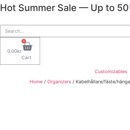
Hot Summer Sale — Up to 5
Skip
to
content
0
0.00
kr
Cart
Customizables
Home
/
Organizers
/ Kabelhållare/fäste/häng