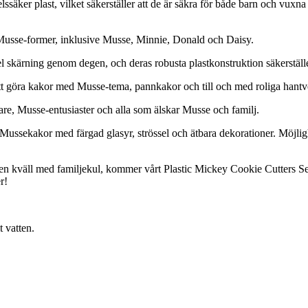
ssäker plast, vilket säkerställer att de är säkra för både barn och vuxna 
a Musse-former, inklusive Musse, Minnie, Donald och Daisy.
l skärning genom degen, och deras robusta plastkonstruktion säkerställe
tt göra kakor med Musse-tema, pannkakor och till och med roliga hantv
gare, Musse-entusiaster och alla som älskar Musse och familj.
a Mussekakor med färgad glasyr, strössel och ätbara dekorationer. Möjli
 kväll med familjekul, kommer vårt Plastic Mickey Cookie Cutters Set att
r!
 vatten.