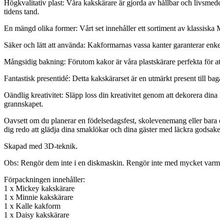
Högkvalitativ plast: Våra kakskärare är gjorda av hållbar och livsmedel
tidens tand.
En mängd olika former: Vårt set innehåller ett sortiment av klassisk
Säker och lätt att använda: Kakformarnas vassa kanter garanterar enke
Mångsidig bakning: Förutom kakor är våra plastskärare perfekta för a
Fantastisk presentidé: Detta kakskärarset är en utmärkt present till ba
Oändlig kreativitet: Släpp loss din kreativitet genom att dekorera din
grannskapet.
Oavsett om du planerar en födelsedagsfest, skolevenemang eller bara en
dig redo att glädja dina smaklökar och dina gäster med läckra godsake
Skapad med 3D-teknik.
Obs: Rengör dem inte i en diskmaskin. Rengör inte med mycket varmt
Förpackningen innehåller:
1 x Mickey kakskärare
1 x Minnie kakskärare
1 x Kalle kakform
1 x Daisy kakskärare