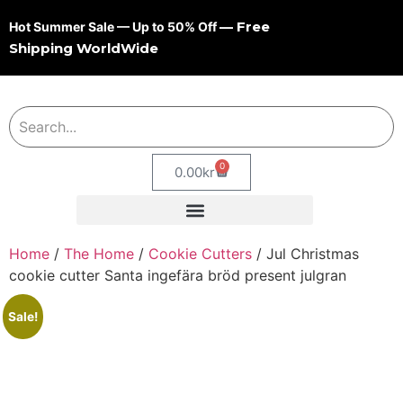
— Free
Hot Summer Sale — Up to 50% Off
Shipping WorldWide
0
0.00
kr
Home
/
The Home
/
Cookie Cutters
/ Jul Christmas
cookie cutter Santa ingefära bröd present julgran
Sale!