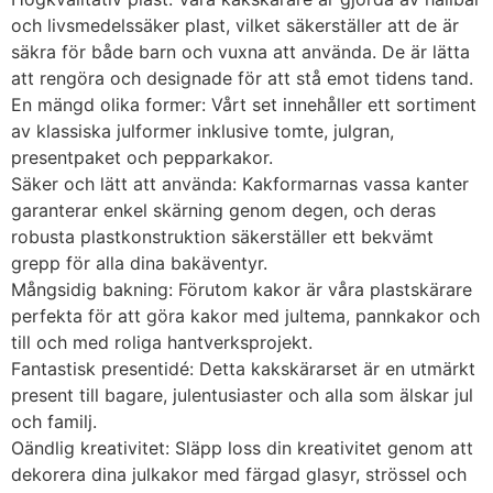
och livsmedelssäker plast, vilket säkerställer att de är
säkra för både barn och vuxna att använda. De är lätta
att rengöra och designade för att stå emot tidens tand.
En mängd olika former: Vårt set innehåller ett sortiment
av klassiska julformer inklusive tomte, julgran,
presentpaket och pepparkakor.
Säker och lätt att använda: Kakformarnas vassa kanter
garanterar enkel skärning genom degen, och deras
robusta plastkonstruktion säkerställer ett bekvämt
grepp för alla dina bakäventyr.
Mångsidig bakning: Förutom kakor är våra plastskärare
perfekta för att göra kakor med jultema, pannkakor och
till och med roliga hantverksprojekt.
Fantastisk presentidé: Detta kakskärarset är en utmärkt
present till bagare, julentusiaster och alla som älskar jul
och familj.
Oändlig kreativitet: Släpp loss din kreativitet genom att
dekorera dina julkakor med färgad glasyr, strössel och