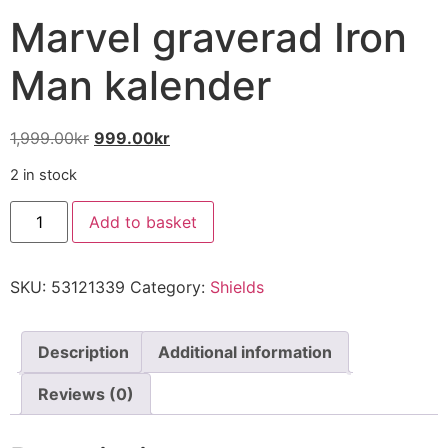
Marvel graverad Iron
Man kalender
1,999.00
kr
999.00
kr
2 in stock
Add to basket
SKU:
53121339
Category:
Shields
Description
Additional information
Reviews (0)