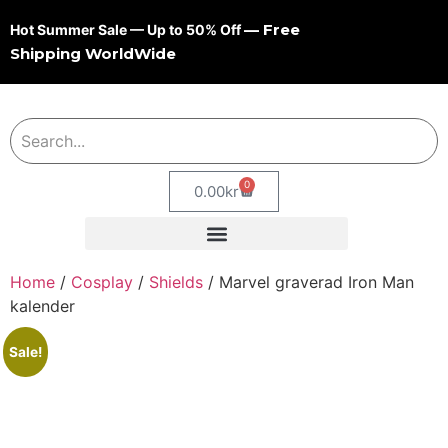
— Free
Hot Summer Sale — Up to 50% Off
Shipping WorldWide
0
0.00
kr
Home
/
Cosplay
/
Shields
/ Marvel graverad Iron Man
kalender
Sale!