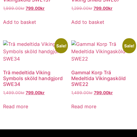
1,999.00
kr
799.00
kr
1,299.00
kr
799.00
kr
Add to basket
Add to basket
Sale!
Sale!
Trä medeltida Viking
Gammal Korp Trä
Symbols sköld handgjord
Medeltida Vikingasköld
SWE34
SWE22
1,499.00
kr
799.00
kr
1,499.00
kr
799.00
kr
Read more
Read more