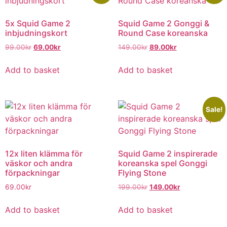
5x Squid Game 2
Squid Game 2 Gonggi &
inbjudningskort
Round Case koreanska
99.00
kr
69.00
kr
149.00
kr
89.00
kr
Add to basket
Add to basket
Sale!
12x liten klämma för
Squid Game 2 inspirerade
väskor och andra
koreanska spel Gonggi
förpackningar
Flying Stone
69.00
kr
199.00
kr
149.00
kr
Add to basket
Add to basket