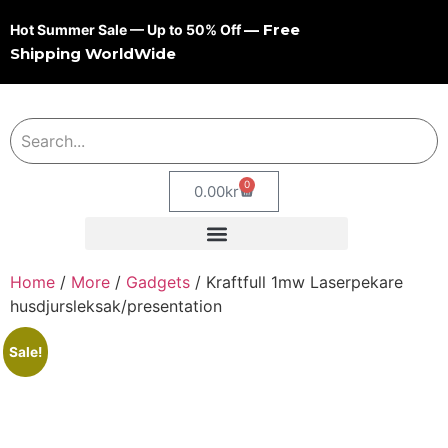
— Free
Hot Summer Sale — Up to 50% Off
Shipping WorldWide
0
0.00
kr
Home
/
More
/
Gadgets
/ Kraftfull 1mw Laserpekare
husdjursleksak/presentation
Sale!