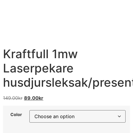
Kraftfull 1mw
Laserpekare
husdjursleksak/presen
149.00
kr
89.00
kr
Color