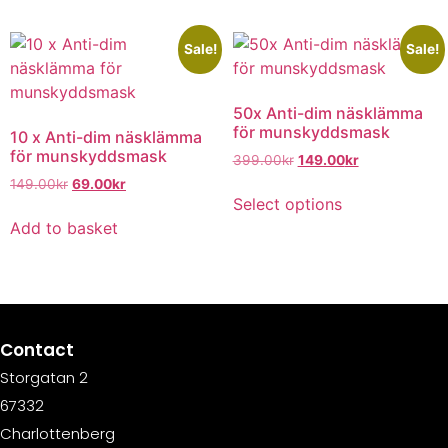
Sale!
Sale!
50x Anti-dim näsklämma
för munskyddsmask
10 x Anti-dim näsklämma
för munskyddsmask
399.00
kr
149.00
kr
149.00
kr
69.00
kr
Select options
Add to basket
Contact
Storgatan 2
67332
Charlottenberg