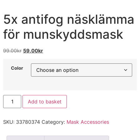
5x antifog näsklämma
för munskyddsmask
99.00
kr
59.00
kr
Color
Add to basket
SKU:
33780374
Category:
Mask Accessories