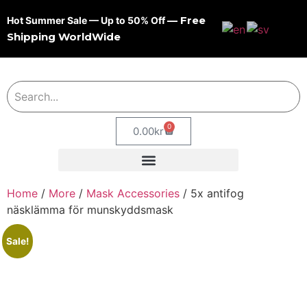
— Free
Hot Summer Sale — Up to 50% Off
Shipping WorldWide
0
0.00
kr
Home
/
More
/
Mask Accessories
/ 5x antifog
näsklämma för munskyddsmask
Sale!