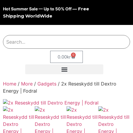
— Free
Hot Summer Sale — Up to 50% Off
Shipping WorldWide
0
0.00
kr
Home
/
More
/
Gadgets
/ 2x Reseskydd till Dextro
Energy | Fodral