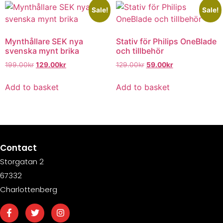
Sale!
Sale!
Mynthållare SEK nya
Stativ för Philips OneBlade
svenska mynt brika
och tillbehör
199.00
kr
129.00
kr
129.00
kr
59.00
kr
Add to basket
Add to basket
Contact
Storgatan 2
67332
Charlottenberg