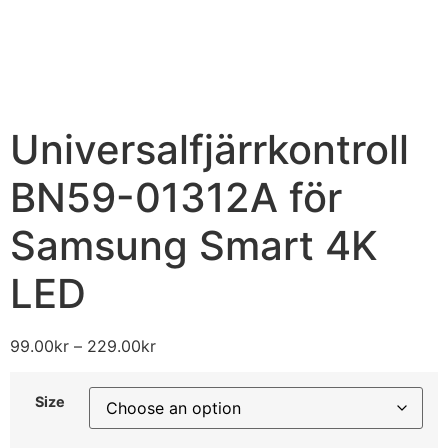
Universalfjärrkontroll
BN59-01312A för
Samsung Smart 4K
LED
99.00
kr
–
229.00
kr
Size