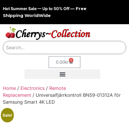
— Free
Hot Summer Sale — Up to 50% Off
Shipping WorldWide
0
0.00
kr
Home
/
Electronics
/
Remote
Replacement
/ Universalfjärrkontroll BN59-01312A för
Samsung Smart 4K LED
Sale!