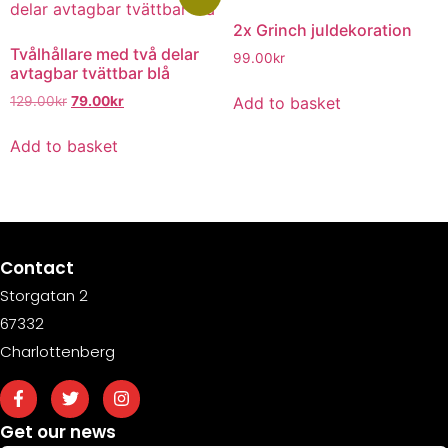
2x Grinch juldekoration
Tvålhållare med två delar
99.00
kr
avtagbar tvättbar blå
Add to basket
129.00
kr
79.00
kr
Add to basket
Contact
Storgatan 2
67332
Charlottenberg
Get our news