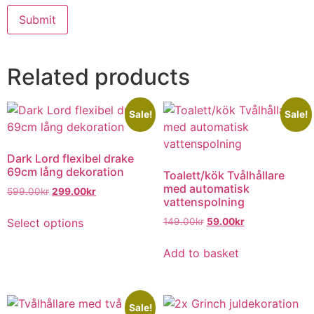
Related products
Sale!
Sale!
Dark Lord flexibel drake
69cm lång dekoration
Toalett/kök Tvålhållare
med automatisk
599.00
kr
299.00
kr
vattenspolning
Select options
149.00
kr
59.00
kr
Add to basket
Sale!