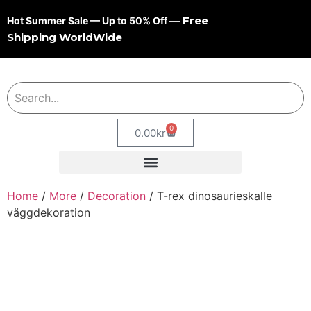
— Free
Hot Summer Sale — Up to 50% Off
Shipping WorldWide
0
0.00
kr
Home
/
More
/
Decoration
/ T-rex dinosaurieskalle
väggdekoration