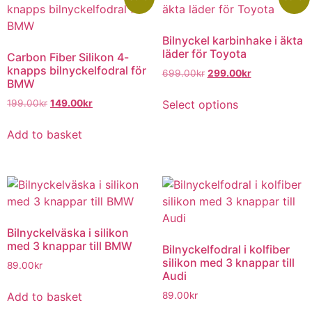
Bilnyckel karbinhake i äkta
läder för Toyota
Carbon Fiber Silikon 4-
knapps bilnyckelfodral för
699.00
kr
299.00
kr
BMW
Select options
199.00
kr
149.00
kr
Add to basket
Bilnyckelväska i silikon
med 3 knappar till BMW
Bilnyckelfodral i kolfiber
silikon med 3 knappar till
89.00
kr
Audi
Add to basket
89.00
kr