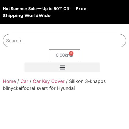
— Free
Hot Summer Sale — Up to 50% Off
Shipping WorldWide
0
0.00
kr
Home
/
Car
/
Car Key Cover
/ Silikon 3-knapps
bilnyckelfodral svart för Hyundai