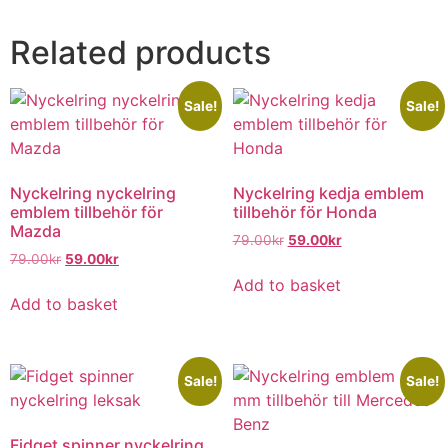
Related products
Sale!
Sale!
Nyckelring nyckelring
Nyckelring kedja emblem
emblem tillbehör för
tillbehör för Honda
Mazda
79.00
kr
59.00
kr
79.00
kr
59.00
kr
Add to basket
Add to basket
Sale!
Sale!
Fidget spinner nyckelring