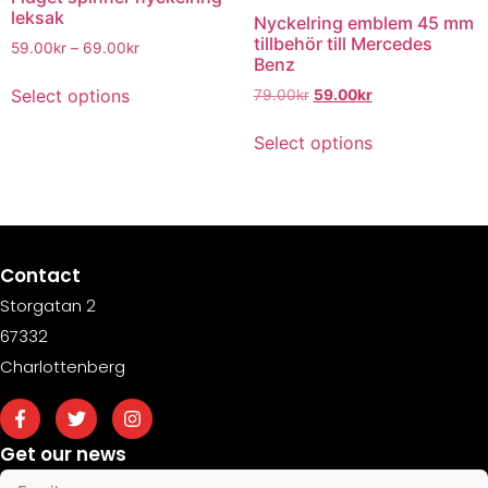
leksak
Nyckelring emblem 45 mm
tillbehör till Mercedes
59.00
kr
–
69.00
kr
Benz
Select options
79.00
kr
59.00
kr
Select options
Contact
Storgatan 2
67332
Charlottenberg
Get our news