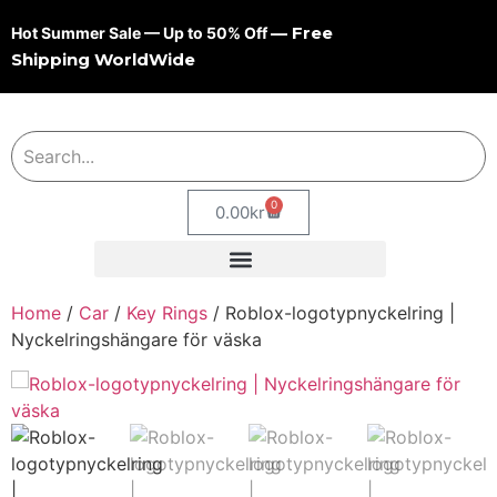
— Free
Hot Summer Sale — Up to 50% Off
Shipping WorldWide
0
0.00
kr
Home
/
Car
/
Key Rings
/ Roblox-logotypnyckelring |
Nyckelringshängare för väska