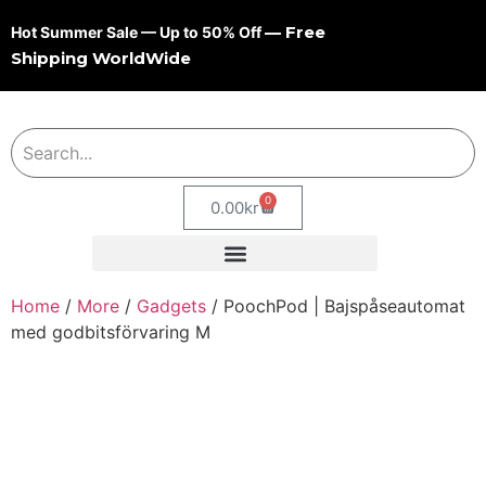
— Free
Hot Summer Sale — Up to 50% Off
Shipping WorldWide
0
0.00
kr
Home
/
More
/
Gadgets
/ PoochPod | Bajspåseautomat
med godbitsförvaring M