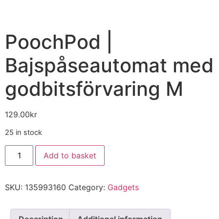
PoochPod |
Bajspåseautomat med
godbitsförvaring M
129.00
kr
25 in stock
Add to basket
SKU:
135993160
Category:
Gadgets
Description
Additional information