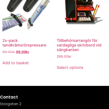
2x-pack
Tillbehörsarrangör för
tandkrämsrörspressare
vardagliga skrivbord vid
sängkanten
99.00
kr
69.00
kr
299.00
kr
Add to basket
Select options
Contact
Storgatan 2