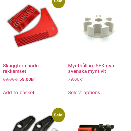
Sale!
Skäggformande
Mynthållare SEK nya
rakkamset
svenska mynt vit
69.00
kr
59.00
kr
79.00
kr
Add to basket
Select options
Sale!