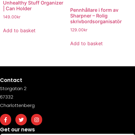
Unhealthy Stuff Organizer
| Can Holder
Pennhållare i form av
Sharpner – Rolig
149.00
kr
skrivbordsorganisatör
Add to basket
129.00
kr
Add to basket
Contact
Storgatan 2
67332
Charlottenberg
Get our news