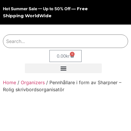
— Free
Hot Summer Sale — Up to 50% Off
Shipping WorldWide
0
0.00
kr
Home
/
Organizers
/ Pennhållare i form av Sharpner –
Rolig skrivbordsorganisatör