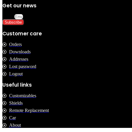
Get our news
Email
Subscribe
Customer care
Orders
Downloads
Addresses
Lost password
Logout
Useful links
Customizables
Shields
Remote Replacement
Car
About