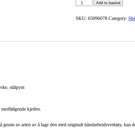
Odin
Add to basket
Raven
Medeltida
SKU:
65096078
Category:
Shi
Viking
handgjord
Träsköld
SWE20
quantity
rke, stålpynt
n medfølgende kjeden.
På grunn av arten av å lage den med originalt håndarbeidsverktøy, kan 