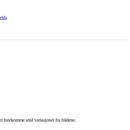
elds
det forekomme små variasjoner fra bildene.