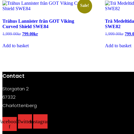
Sale!
Trähus Lannister från GOT Viking
Trä Medeltida
Curved Shield SWE84
SWE82
1,999.00
kr
Original
799.00
kr
Current
1,999.00
kr
Origi
799.
price
price
price
was:
is:
was:
Add to basket
Add to basket
1,999.00kr.
799.00kr.
1,999
Contact
Storgatan 2
67332
Charlottenberg
Facebook-
Twitter
Instagram
f