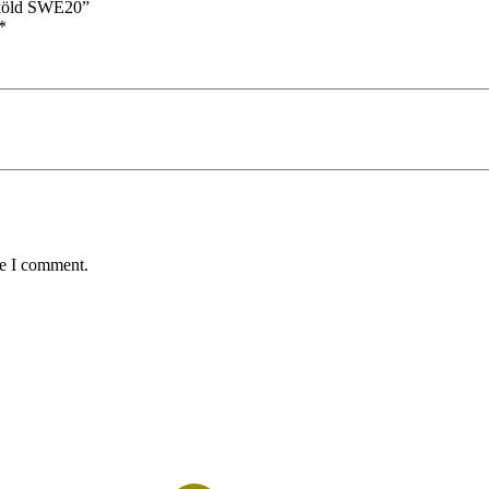
äsköld SWE20”
*
me I comment.