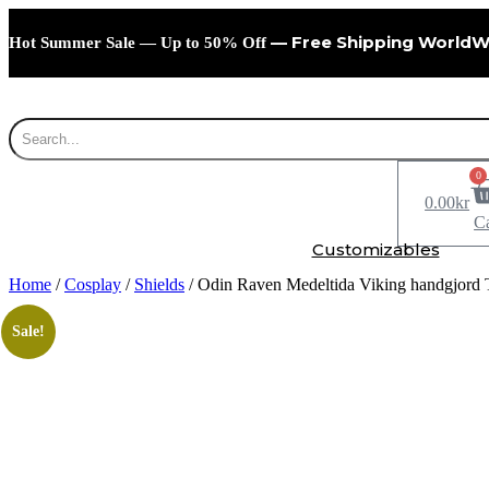
Skip
to
— Free Shipping WorldW
Hot Summer Sale — Up to 50% Off
content
0
0.00
kr
Ca
Customizables
Home
/
Cosplay
/
Shields
/ Odin Raven Medeltida Viking handgjord
Sale!