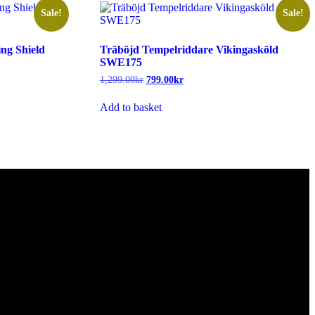
Sale!
Sale!
ng Shield
Träböjd Tempelriddare Vikingasköld
SWE175
1,299.00
kr
Original
799.00
kr
Current
price
price
was:
is:
Add to basket
1,299.00kr.
799.00kr.