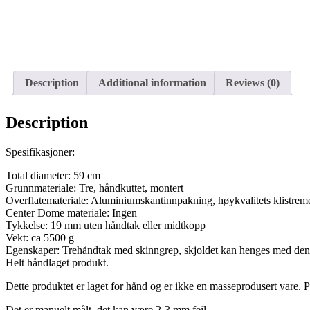
Description
Additional information
Reviews (0)
Description
Spesifikasjoner:
Total diameter: 59 cm
Grunnmateriale: Tre, håndkuttet, montert
Overflatemateriale: Aluminiumskantinnpakning, høykvalitets klistreme
Center Dome materiale: Ingen
Tykkelse: 19 mm uten håndtak eller midtkopp
Vekt: ca 5500 g
Egenskaper: Trehåndtak med skinngrep, skjoldet kan henges med de
Helt håndlaget produkt.
Dette produktet er laget for hånd og er ikke en masseprodusert vare. 
Det er manuelt målt, det kan være 2-3 mm feil.