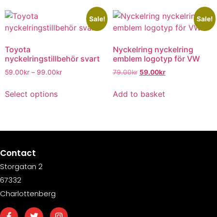
Sale!
Sale!
Toyota
Nyckelring nyckelring
nyckelringstillbehör svart
emblem logotyp för VW
59.00
kr
–
99.00
kr
79.00
kr
59.00
kr
Select options
Add to basket
Contact
Storgatan 2
67332
Charlottenberg