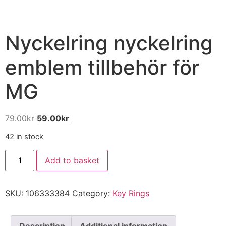
Nyckelring nyckelring
emblem tillbehör för
MG
79.00
kr
59.00
kr
42 in stock
Add to basket
SKU:
106333384
Category:
Key Rings
Description
Additional information