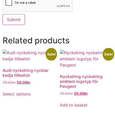
Related products
Sale!
Sale!
Audi nyckelring nycklar
kedja tillbehör
Nyckelring nyckelring
emblem logotyp för
79.00
kr
59.00
kr
Peugeot
Select options
79.00
kr
59.00
kr
Add to basket