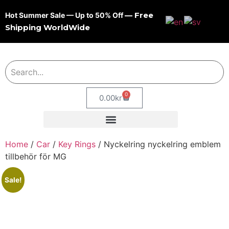
— Free
Hot Summer Sale — Up to 50% Off
Shipping WorldWide
0
0.00
kr
Home
/
Car
/
Key Rings
/ Nyckelring nyckelring emblem
tillbehör för MG
Sale!