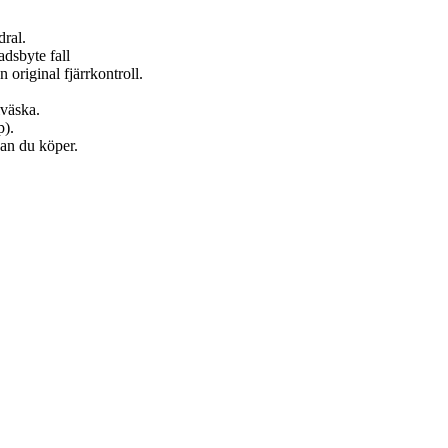
dral.
adsbyte fall
 original fjärrkontroll.
lväska.
p).
nan du köper.