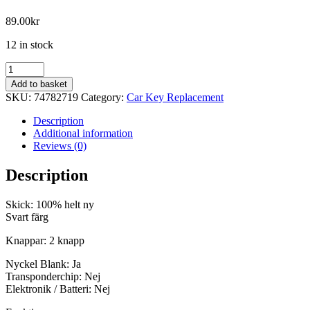
89.00
kr
12 in stock
Nyckelfodral
med
Add to basket
2
SKU:
74782719
Category:
Car Key Replacement
knappar
CE0523
Description
VA2
Additional information
blad
Reviews (0)
för
Citroen
Description
quantity
Skick: 100% helt ny
Svart färg
Knappar: 2 knapp
Nyckel Blank: Ja
Transponderchip: Nej
Elektronik / Batteri: Nej