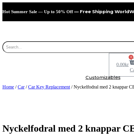
Skip
to
— Free Shipping WorldW
Hot Summer Sale — Up to 50% Off
content
0
0.00
kr
Ca
Customizables
Home
/
Car
/
Car Key Replacement
/ Nyckelfodral med 2 knappar C
Nyckelfodral med 2 knappar CE