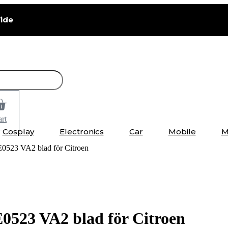
ide
rt
Cosplay
Electronics
Car
Mobile
M
E0523 VA2 blad för Citroen
0523 VA2 blad för Citroen