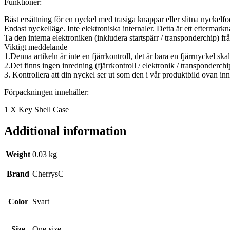
Funktioner:
Bäst ersättning för en nyckel med trasiga knappar eller slitna nyckelfo
Endast nyckelläge. Inte elektroniska internaler. Detta är ett eftermarkn
Ta den interna elektroniken (inkludera startspärr / transponderchip) från
Viktigt meddelande
1.Denna artikeln är inte en fjärrkontroll, det är bara en fjärrnyckel ska
2.Det finns ingen inredning (fjärrkontroll / elektronik / transponderchi
3. Kontrollera att din nyckel ser ut som den i vår produktbild ovan in
Förpackningen innehåller:
1 X Key Shell Case
Additional information
Weight
0.03 kg
Brand
CherrysC
Color
Svart
Size
One-size