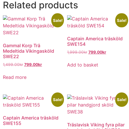
Related products
Sale!
Sale!
Captain America träsköld
SWE154
Gammal Korp Trä
Medeltida Vikingasköld
1,999.00
kr
799.00
kr
SWE22
Add to basket
1,499.00
kr
799.00
kr
Read more
Sale!
Sale!
Captain America träsköld
SWE155
Träslavisk Viking fyra pilar