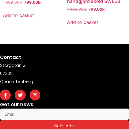
handgjord sköld SWE38
1,999.00
kr
799.00
kr
1,499.00
kr
799.00
kr
Add to basket
Add to basket
Contact
Storgatan 2
67332
Charlottenberg
Get our news
Subscribe