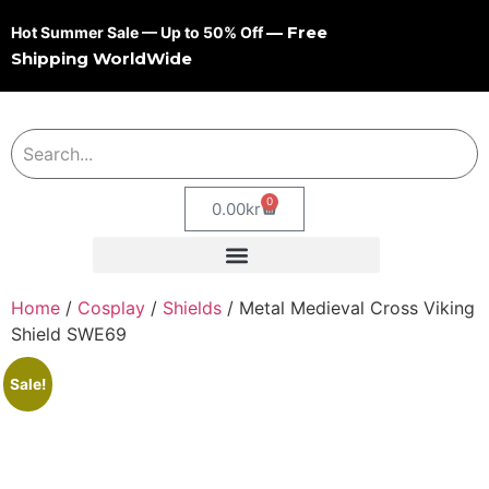
— Free
Hot Summer Sale — Up to 50% Off
Shipping WorldWide
0
0.00
kr
Home
/
Cosplay
/
Shields
/ Metal Medieval Cross Viking
Shield SWE69
Sale!