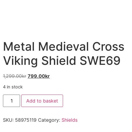
Metal Medieval Cross
Viking Shield SWE69
1,299.00
kr
799.00
kr
4 in stock
Add to basket
SKU:
58975119
Category:
Shields