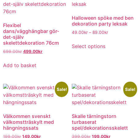
Halloween spöke med ben
dekoration party leksak
Flexibel
dans/vägghängbar gör-
49.00
kr
–
89.00
kr
det-själv
skelettdekoration 76cm
Select options
699.00
kr
499.00
kr
Add to basket
Sale!
Sale!
Välkommen svenskt
Skalle tärningstorn
välkomstträskylt med
turbaserat
hängningssats
spel/dekorationsskelett
199.00
kr
149.00
kr
399.00
kr
199.00
kr