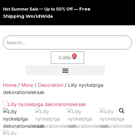
— Free
Hot Summer Sale — Up to 50% Off
Shipping WorldWide
0
0.00
kr
Home
/
More
/
Decoration
/ Lilly nyckelpiga
dekorationsleksak