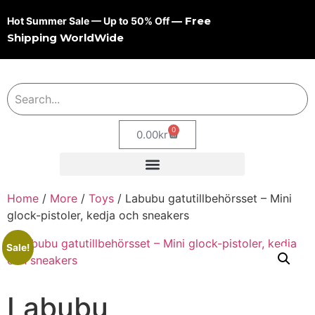
— Free
Hot Summer Sale — Up to 50% Off
Shipping WorldWide
0
0.00
kr
Home
/
More
/
Toys
/ Labubu gatutillbehörsset – Mini
glock-pistoler, kedja och sneakers
Sale!
Labubu