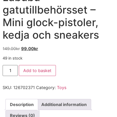
gatutillbehörsset –
Mini glock-pistoler,
kedja och sneakers
149.00
kr
99.00
kr
49 in stock
Add to basket
SKU:
126702371
Category:
Toys
Description
Additional information
Reviews (0)