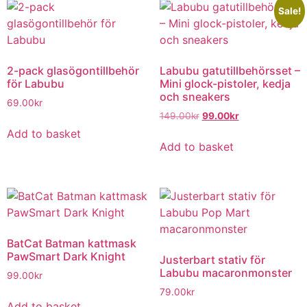
Sale!
2-pack glasögontillbehör
Labubu gatutillbehörsset –
för Labubu
Mini glock-pistoler, kedja
och sneakers
69.00
kr
149.00
kr
99.00
kr
Add to basket
Add to basket
BatCat Batman kattmask
PawSmart Dark Knight
Justerbart stativ för
Labubu macaronmonster
99.00
kr
79.00
kr
Add to basket