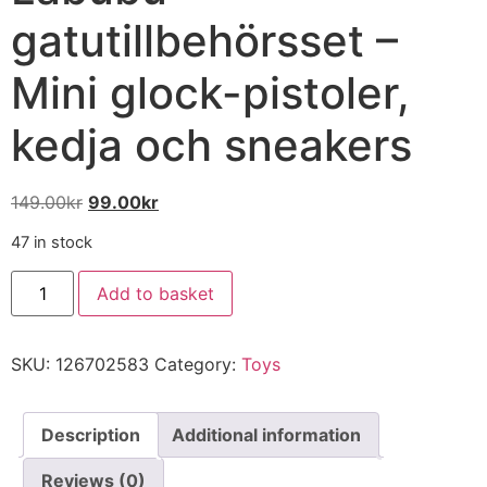
gatutillbehörsset –
Mini glock-pistoler,
kedja och sneakers
149.00
kr
99.00
kr
47 in stock
Add to basket
SKU:
126702583
Category:
Toys
Description
Additional information
Reviews (0)