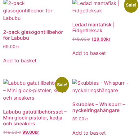
Sale!
Ledad mantafisk |
Fidgetleksak
2-pack glasögontillbehör
för Labubu
149.00
kr
129.00
kr
69.00
kr
Add to basket
Add to basket
Sale!
Skubbies – Whispurr –
nyckelringshängare
Labubu gatutillbehörsset –
Mini glock-pistoler, kedja
89.00
kr
och sneakers
Add to basket
149.00
kr
99.00
kr