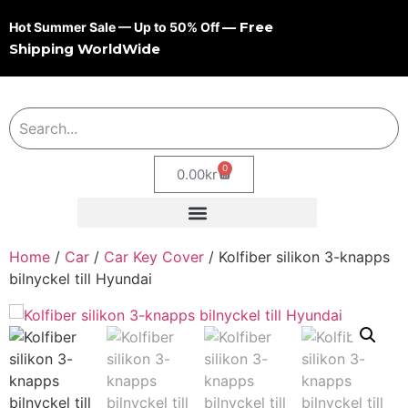
— Free
Hot Summer Sale — Up to 50% Off
Shipping WorldWide
0
0.00
kr
Home
/
Car
/
Car Key Cover
/ Kolfiber silikon 3-knapps
bilnyckel till Hyundai