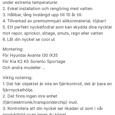
under extrema temperaturer.
2. Enkel installation och rengöring med vatten.
3. Hållbar, lång livslängd upp till 10 år till.
4. Tillverkad av premiummjukt silikonmaterial, töjbart
5. Ett perfekt nyckelfodral som kan skydda dina nycklar
mot repor, sprickor, slitage, smuts, regn eller vatten
6. Låt din nyckel se cool ut
Montering:
För Hyundai Avante I30 IX35
För Kia K2 K5 Sorento Sportage
Och andra modeller …
Viktig notering:
1. Det här objektet är inte en fjärrkontroll, det är bara en
fjärrnyckelhölje.
2. Det finns ingen inre enhet
(fjärr/elektronik/transponderchip) inuti.
3. Kontrollera att din nyckel ser likadan ut som i vår
produktbild ovan innan du köper.