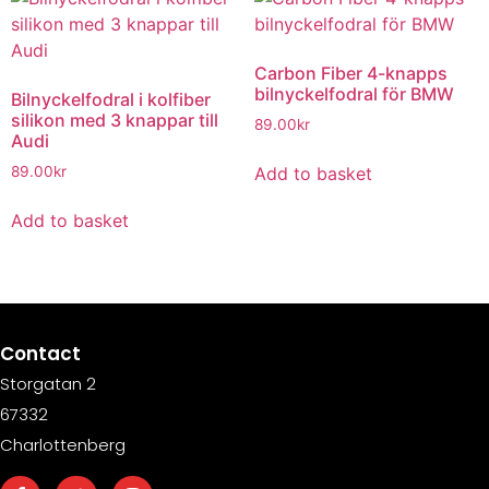
Carbon Fiber 4-knapps
bilnyckelfodral för BMW
Bilnyckelfodral i kolfiber
silikon med 3 knappar till
89.00
kr
Audi
Add to basket
89.00
kr
Add to basket
Contact
Storgatan 2
67332
Charlottenberg