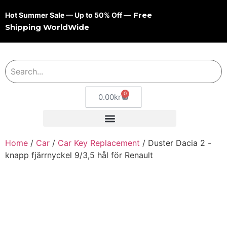
— Free
Hot Summer Sale — Up to 50% Off
Shipping WorldWide
0
0.00
kr
Home
/
Car
/
Car Key Replacement
/ Duster Dacia 2 -
knapp fjärrnyckel 9/3,5 hål för Renault