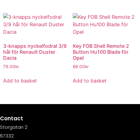
3-knapps nyckelfodral 3/9
Key FOB Shell Remote 2
hål för Renault Duster
Button Hu100 Blade för
Dacia
Opel
79.00
kr
89.00
kr
Add to basket
Add to basket
Contact
Storgatan 2
67332