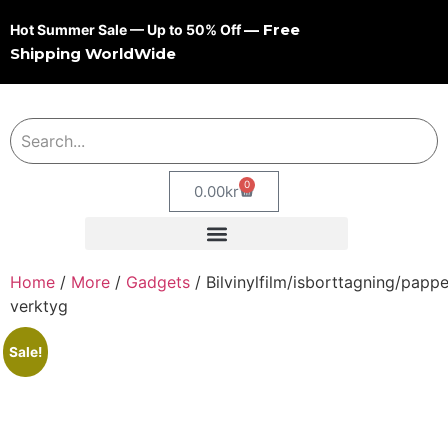
— Free
Hot Summer Sale — Up to 50% Off
Shipping WorldWide
0
0.00
kr
Home
/
More
/
Gadgets
/ Bilvinylfilm/isborttagning/papp
verktyg
Sale!