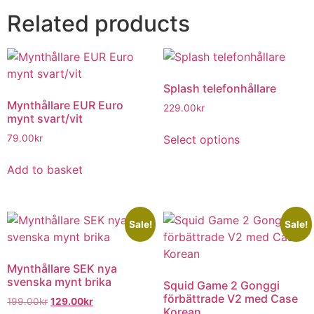
Related products
Splash telefonhållare
Mynthållare EUR Euro
229.00
kr
mynt svart/vit
Select options
79.00
kr
Add to basket
Sale!
Sale!
Mynthållare SEK nya
svenska mynt brika
Squid Game 2 Gonggi
förbättrade V2 med Case
199.00
kr
129.00
kr
Korean