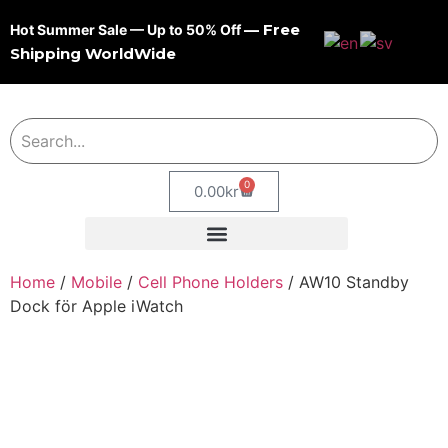
— Free
Hot Summer Sale — Up to 50% Off
Shipping WorldWide
0
0.00
kr
Home
/
Mobile
/
Cell Phone Holders
/ AW10 Standby
Dock för Apple iWatch