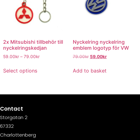
2x Mitsubishi tillbehör till
Nyckelring nyckelring
nyckelringskedjan
emblem logotyp för VW
59.00
kr
–
79.00
kr
79.00
kr
59.00
kr
Select options
Add to basket
Contact
Storgatan 2
67332
Charlottenberg