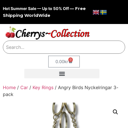
— Free
Hot Summer Sale — Up to 50% Off
Shipping WorldWide
0
0.00
kr
Home
/
Car
/
Key Rings
/ Angry Birds Nyckelringar 3-
pack