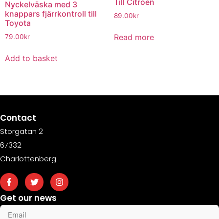
Till Citroen
Nyckelväska med 3
knappars fjärrkontroll till
89.00
kr
Toyota
Read more
79.00
kr
Add to basket
Contact
Storgatan 2
67332
Charlottenberg
Get our news