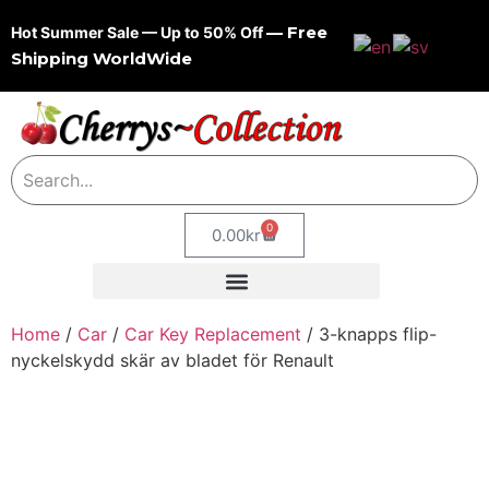
— Free
Hot Summer Sale — Up to 50% Off
Shipping WorldWide
0
0.00
kr
Home
/
Car
/
Car Key Replacement
/ 3-knapps flip-
nyckelskydd skär av bladet för Renault