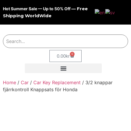
— Free
Hot Summer Sale — Up to 50% Off
Shipping WorldWide
0
0.00
kr
Home
/
Car
/
Car Key Replacement
/ 3/2 knappar
fjärrkontroll Knappsats för Honda