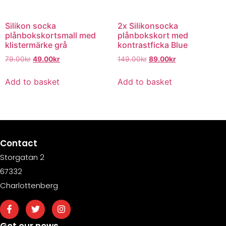
Silikon socka
2x Silikonsocka
plånbokskortsmall med
plånbokskort med
klistermärke grå
kontrastficka Blue
79.00
kr
49.00
kr
149.00
kr
89.00
kr
Add to basket
Add to basket
Contact
Storgatan 2
67332
Charlottenberg
Get our news