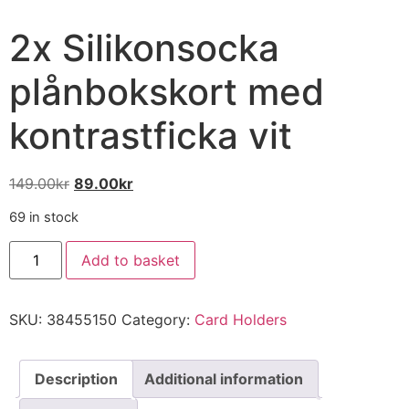
2x Silikonsocka
plånbokskort med
kontrastficka vit
149.00
kr
89.00
kr
69 in stock
Add to basket
SKU:
38455150
Category:
Card Holders
Description
Additional information