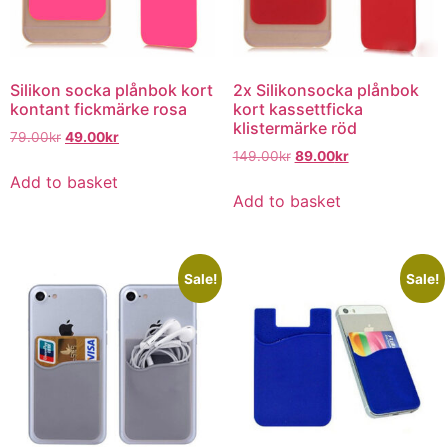
Silikon socka plånbok kort
2x Silikonsocka plånbok
kontant fickmärke rosa
kort kassettficka
klistermärke röd
79.00
kr
49.00
kr
149.00
kr
89.00
kr
Add to basket
Add to basket
Sale!
Sale!