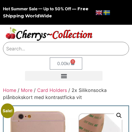
— Free
Hot Summer Sale — Up to 50% Off
Shipping WorldWide
0
0.00
kr
Home
/
More
/
Card Holders
/ 2x Silikonsocka
plånbokskort med kontrastficka vit
Sale!