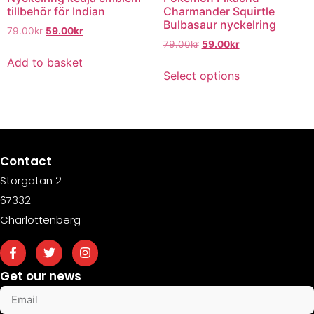
tillbehör för Indian
Charmander Squirtle
Bulbasaur nyckelring
79.00
kr
59.00
kr
79.00
kr
59.00
kr
Add to basket
Select options
Contact
Storgatan 2
67332
Charlottenberg
Get our news