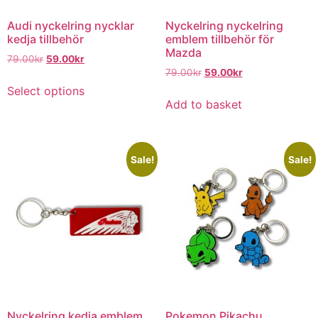
Audi nyckelring nycklar
Nyckelring nyckelring
kedja tillbehör
emblem tillbehör för
Mazda
79.00
kr
59.00
kr
79.00
kr
59.00
kr
Select options
Add to basket
Sale!
Sale!
Nyckelring kedja emblem
Pokemon Pikachu