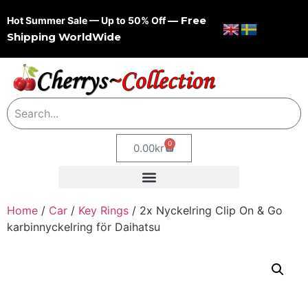
— Free
Hot Summer Sale — Up to 50% Off
Shipping WorldWide
0
0.00
kr
Home
/
Car
/
Key Rings
/ 2x Nyckelring Clip On & Go
karbinnyckelring för Daihatsu