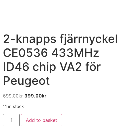
2-knapps fjärrnyckel
CE0536 433MHz
ID46 chip VA2 för
Peugeot
699.00
kr
399.00
kr
11 in stock
Add to basket