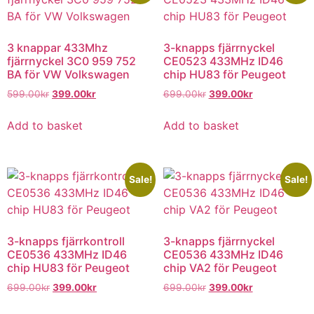
3 knappar 433Mhz
3-knapps fjärrnyckel
fjärrnyckel 3C0 959 752
CE0523 433MHz ID46
BA för VW Volkswagen
chip HU83 för Peugeot
599.00
kr
399.00
kr
699.00
kr
399.00
kr
Add to basket
Add to basket
Sale!
Sale!
3-knapps fjärrkontroll
3-knapps fjärrnyckel
CE0536 433MHz ID46
CE0536 433MHz ID46
chip HU83 för Peugeot
chip VA2 för Peugeot
699.00
kr
399.00
kr
699.00
kr
399.00
kr