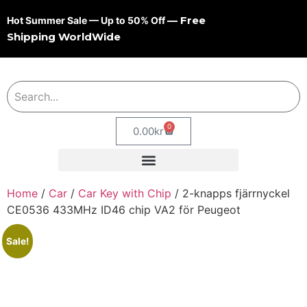
— Free
Hot Summer Sale — Up to 50% Off
Shipping WorldWide
0
0.00
kr
Home
/
Car
/
Car Key with Chip
/ 2-knapps fjärrnyckel
CE0536 433MHz ID46 chip VA2 för Peugeot
Sale!