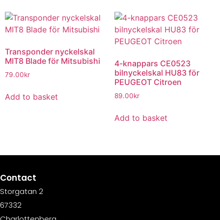
Transponder nyckelskal
MIT8 Blade för Mitsubishi
4-knappars CE0523
bilnyckelskal HU83 för
79.00
kr
PEUGEOT Citroen
Add to basket
89.00
kr
Add to basket
Contact
Storgatan 2
67332
Charlottenberg