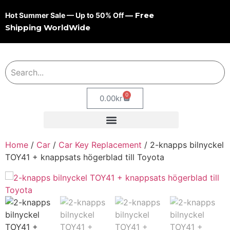
— Free
Hot Summer Sale — Up to 50% Off
Shipping WorldWide
0
0.00
kr
Home
/
Car
/
Car Key Replacement
/ 2-knapps bilnyckel
TOY41 + knappsats högerblad till Toyota