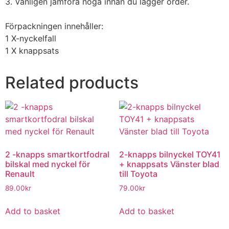
3. Vänligen jämföra noga innan du lägger order.
Förpackningen innehåller:
1 X-nyckelfall
1 X knappsats
Related products
2 -knapps smartkortfodral
2-knapps bilnyckel TOY41
bilskal med nyckel för
+ knappsats Vänster blad
Renault
till Toyota
89.00
kr
79.00
kr
Add to basket
Add to basket